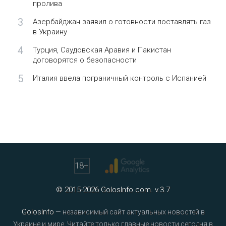
пролива
3
Азербайджан заявил о готовности поставлять газ
в Украину
4
Турция, Саудовская Аравия и Пакистан
договорятся о безопасности
5
Италия ввела пограничный контроль с Испанией
18
+
© 2015-2026 GolosInfo.com. v.3.7
GolosInfo
— независимый сайт актуальных новостей в
Украине и мире. Читайте только главные новости сегодня в