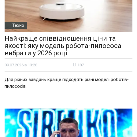
Техно
Найкраще співвідношення ціни та
якості: яку модель робота-пилососа
вибрати у 2026 році
09.07.2026 в 13:28
187
Для різних завдань краще підходять різні моделі роботів-
пилососів.