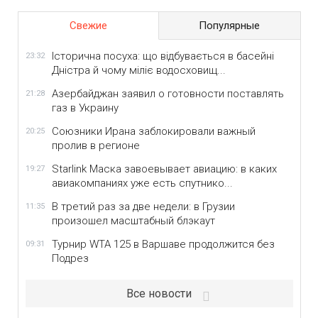
Свежие
Популярные
Історична посуха: що відбувається в басейні
23:32
Дністра й чому міліє водосховищ...
Азербайджан заявил о готовности поставлять
21:28
газ в Украину
Союзники Ирана заблокировали важный
20:25
пролив в регионе
Starlink Маска завоевывает авиацию: в каких
19:27
авиакомпаниях уже есть спутнико...
В третий раз за две недели: в Грузии
11:35
произошел масштабный блэкаут
Турнир WTA 125 в Варшаве продолжится без
09:31
Подрез
Все новости