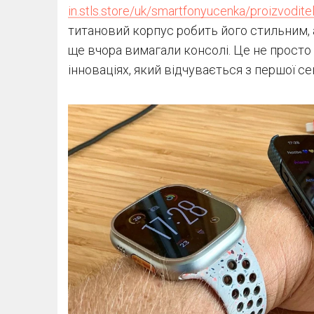
in.stls.store/uk/smartfonyucenka/proizvodite
титановий корпус робить його стильним, а
ще вчора вимагали консолі. Це не просто
інноваціях, який відчувається з першої с