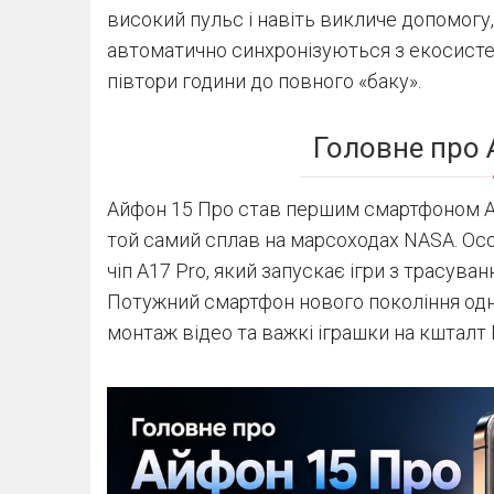
високий пульс і навіть викличе допомогу,
автоматично синхронізуються з екосисте
півтори години до повного «баку».
Головне про 
Айфон 15 Про став першим смартфоном Ap
той самий сплав на марсоходах NASA. Ос
чіп A17 Pro, який запускає ігри з трасува
Потужний смартфон нового покоління одн
монтаж відео та важкі іграшки на кшталт Re