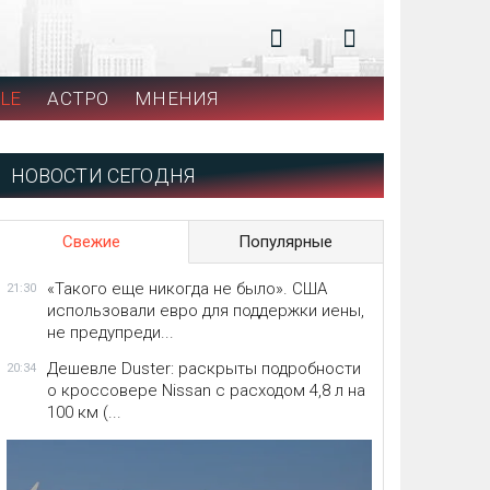
LE
АСТРО
МНЕНИЯ
НОВОСТИ СЕГОДНЯ
Свежие
Популярные
«Такого еще никогда не было». США
21:30
использовали евро для поддержки иены,
не предупреди...
Дешевле Duster: раскрыты подробности
20:34
о кроссовере Nissan с расходом 4,8 л на
100 км (...