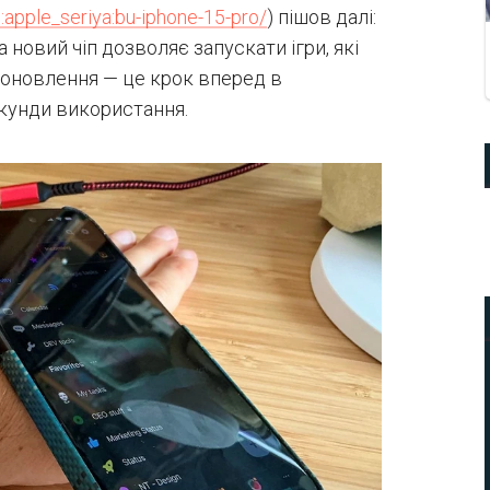
l:apple_seriya:bu-iphone-15-pro/
) пішов далі:
 новий чіп дозволяє запускати ігри, які
 оновлення — це крок вперед в
екунди використання.