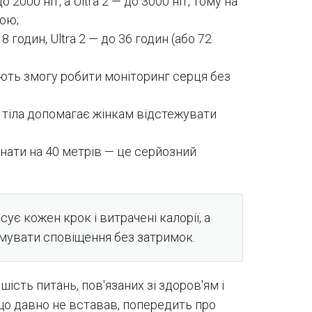
2000 ніт, а Ultra 2 — до 3000 ніт, тому на
кою;
 годин, Ultra 2 — до 36 годин (або 72
ють змогу робити моніторинг серця без
тіла допомагає жінкам відстежувати
ірнати на 40 метрів — це серйозний
ує кожен крок і витрачені калорії, а
имувати сповіщення без затримок.
ість питань, пов'язаних зі здоров'ям і
що давно не вставав, попередить про