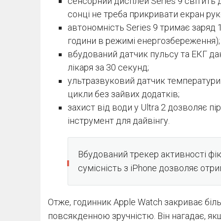
сенсорний дисплей Series 9 світить до 
сонці не треба прикривати екран ру
автономність Series 9 тримає заряд 18
години в режимі енергозбереження);
вбудований датчик пульсу та ЕКГ да
лікаря за 30 секунд;
ультразвуковий датчик температури 
цикли без зайвих додатків;
захист від води у Ultra 2 дозволяє п
інструмент для дайвінгу.
Вбудований трекер активності фікс
сумісність з iPhone дозволяє отр
Отже, годинник Apple Watch закриває більш
повсякденною зручністю. Він нагадає, як