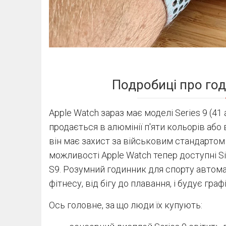
Подробиці про год
Apple Watch зараз має моделі Series 9 (41 а
продається в алюмінії п'яти кольорів або в 
він має захист за військовим стандартом
можливості Apple Watch тепер доступні Si
S9. Розумний годинник для спорту автом
фітнесу, від бігу до плавання, і будує гра
Ось головне, за що люди їх купують: