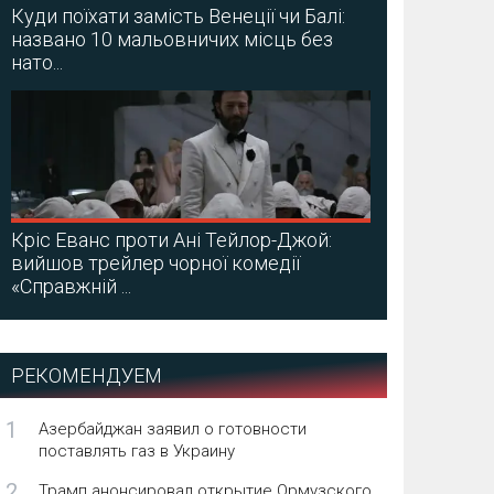
Куди поїхати замість Венеції чи Балі:
названо 10 мальовничих місць без
нато...
Кріс Еванс проти Ані Тейлор-Джой:
вийшов трейлер чорної комедії
«Справжній ...
РЕКОМЕНДУЕМ
1
Азербайджан заявил о готовности
поставлять газ в Украину
2
Трамп анонсировал открытие Ормузского