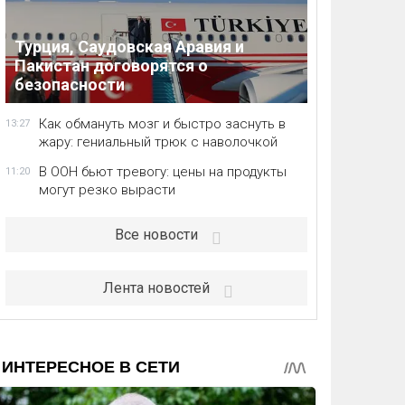
Турция, Саудовская Аравия и
Пакистан договорятся о
безопасности
Как обмануть мозг и быстро заснуть в
13:27
жару: гениальный трюк с наволочкой
В ООН бьют тревогу: цены на продукты
11:20
могут резко вырасти
Все новости
Лента новостей