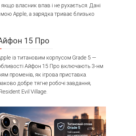
 якщо власник впав і не рухається. Дані
мою Apple, а зарядка триває близько
Айфон 15 Про
ple із титановим корпусом Grade 5 —
обливості Айфон 15 Про включають 3-нм
нням променів, як ігрова приставка.
аково добре тягне робочі завдання,
sident Evil Village.