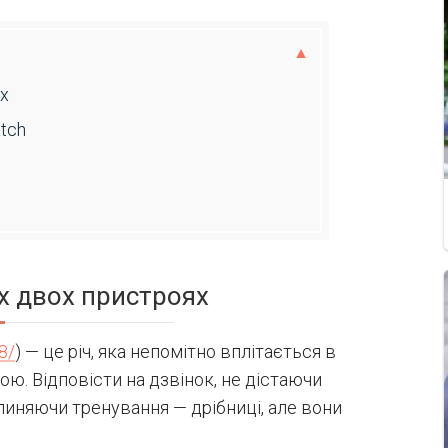
х
tch
х двох пристроях
8/
) — це річ, яка непомітно вплітається в
ю. Відповісти на дзвінок, не дістаючи
упиняючи тренування — дрібниці, але вони