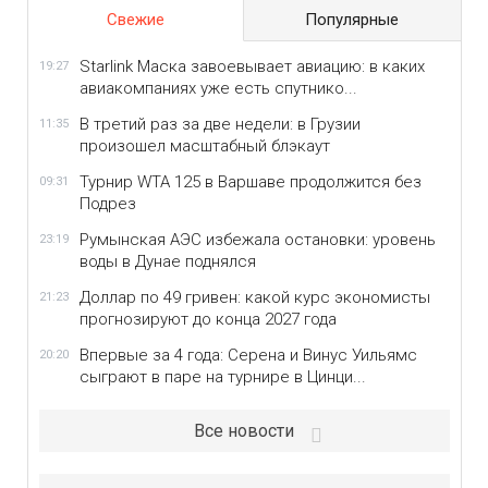
Свежие
Популярные
Starlink Маска завоевывает авиацию: в каких
19:27
авиакомпаниях уже есть спутнико...
В третий раз за две недели: в Грузии
11:35
произошел масштабный блэкаут
Турнир WTA 125 в Варшаве продолжится без
09:31
Подрез
Румынская АЭС избежала остановки: уровень
23:19
воды в Дунае поднялся
Доллар по 49 гривен: какой курс экономисты
21:23
прогнозируют до конца 2027 года
Впервые за 4 года: Серена и Винус Уильямс
20:20
сыграют в паре на турнире в Цинци...
Все новости