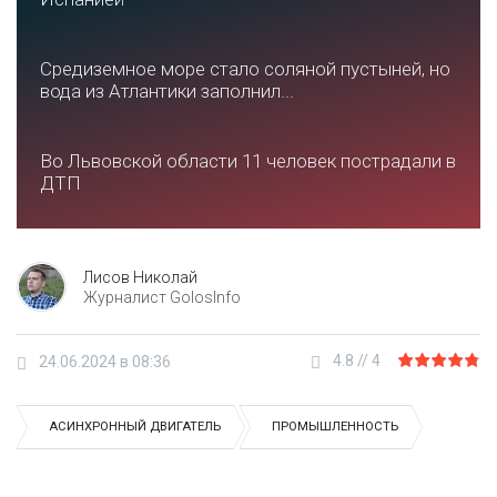
Средиземное море стало соляной пустыней, но
вода из Атлантики заполнил...
Во Львовской области 11 человек пострадали в
ДТП
Лисов Николай
Журналист GolosInfo
4.8
//
4
24.06.2024 в 08:36
АСИНХРОННЫЙ ДВИГАТЕЛЬ
ПРОМЫШЛЕННОСТЬ