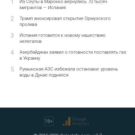
1
Из Сеуты в Марокко вернулись 70 тысяч
мигрантов — Испания
2
Трамп анонсировал открытие Ормузского
пролива
3
Испания готовится к новому нашествию
нелегалов
4
Азербайджан заявил о готовности поставлять газ
в Украину
5
Румынская АЭС избежала остановки: уровень
воды в Дунае поднялся
18
+