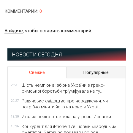
КОММЕНТАРИИ
:
0
Войдите
, чтобы оставить комментарий.
НОВОСТИ СЕГОДНЯ
Свежие
Популярные
Шість чемпіонів: збірна України з греко-
23:31
римської боротьби тріумфувала на ту...
Радянське свідоцтво про народження: чи
20:27
потрібно міняти його на нове в Украї...
Италия резко ответила на угрозы Испании
19:30
Конкурент для iPhone 17e: новый «народный»
13:26
смартфон Samsung показали во все...