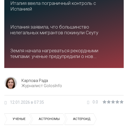
Италия ввела пограничный контроль с
Испанией
Испания заявила, что большинство
нелегальных мигрантов покинули Сеуту
Земля начала нагреваться рекордными
темпами: ученые предупредили о нов...
Карпова Рада
Журналист GolosInfo
0.0
12.01.2026 в 07:35
УЧЕНЫЕ
АСТРОНОМЫ
АСТЕРОИД