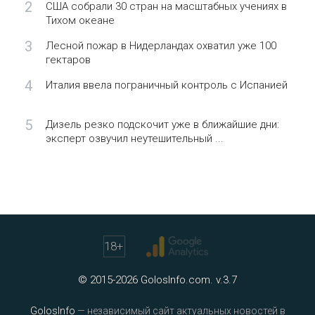
2
США собрали 30 стран на масштабных учениях в
Тихом океане
3
Лесной пожар в Нидерландах охватил уже 100
гектаров
4
Италия ввела пограничный контроль с Испанией
5
Дизель резко подскочит уже в ближайшие дни:
эксперт озвучил неутешительный ...
18
+
© 2015-2026 GolosInfo.com. v.3.7
GolosInfo
— независимый сайт актуальных новостей в