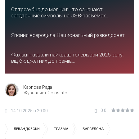
От трезубца до молнии: что означают
загадочные символы на USB-разъёмах...
Япония возродила Национальный разведсовет
Фахівці назвали найкращі телевізори 2026 року:
від бюджетних до преміа...
Карпова Рада
Журналист GolosInfo
0.0
14.10.2025 в 20:00
ЛЕВАНДОВСКИ
ТРАВМА
БАРСЕЛОНА