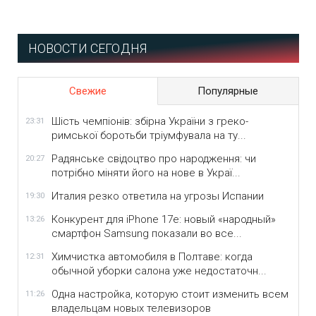
НОВОСТИ СЕГОДНЯ
Свежие
Популярные
Шість чемпіонів: збірна України з греко-
23:31
римської боротьби тріумфувала на ту...
Радянське свідоцтво про народження: чи
20:27
потрібно міняти його на нове в Украї...
Италия резко ответила на угрозы Испании
19:30
Конкурент для iPhone 17e: новый «народный»
13:26
смартфон Samsung показали во все...
Химчистка автомобиля в Полтаве: когда
12:31
обычной уборки салона уже недостаточн...
Одна настройка, которую стоит изменить всем
11:26
владельцам новых телевизоров