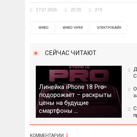
27.01.2026
20:20
219
WIRED
WIRED VIPER
ЭЛЕКТРОБАЙК
СЕЙЧАС ЧИТАЮТ
Д
C
Линейка iPhone 18 Pro
О
подорожает – раскрыты
з
цены на будущие
С
смартфоны ...
п
КОММЕНТАРИИ
:
0