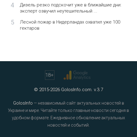
4
Дизель резко подскочит уже в ближайшие дни:
эксперт озвучил неутешительный ...
5
Лесной пожар в Нидерландах охватил уже 100
гектаров
18
+
© 2015-2026 GolosInfo.com. v.3.7
GolosInfo
— независимый сайт актуальных новостей в
Украине и мире. Читайте только главные новости сегодня в
удобном формате. Ежедневное обновление актуальных
новостей и событий.