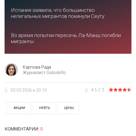
Испания заявила, что большинство
нелегальных мигрантов покинули Сеуту
Во время попытки пересечь Ла-Манш погибли
мигранты
Карпова Рада
Журналист GolosInfo
4.5
//
2
03.03.2026 в 20:10
АКЦИИ
НЕФТЬ
ЦЕНЫ
КОММЕНТАРИИ
:
0