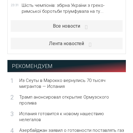
Шість чемпіонів: збірна України з греко-
23:31
римської боротьби тріумфувала на ту...
Все новости
Лента новостей
РЕКОМЕНДУЕМ
1
Из Сеуты в Марокко вернулись 70 тысяч
мигрантов — Испания
2
Трамп анонсировал открытие Ормузского
пролива
3
Испания готовится к новому нашествию
нелегалов
4
Азербайджан заявил о готовности поставлять газ