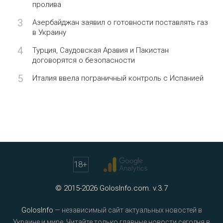
пролива
3
Азербайджан заявил о готовности поставлять газ
в Украину
4
Турция, Саудовская Аравия и Пакистан
договорятся о безопасности
5
Италия ввела пограничный контроль с Испанией
18
+
© 2015-2026 GolosInfo.com. v.3.7
GolosInfo
— независимый сайт актуальных новостей в
Украине и мире. Читайте только главные новости сегодня в