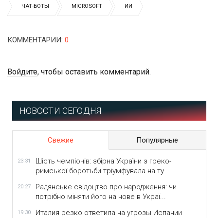
ЧАТ-БОТЫ
MICROSOFT
ИИ
КОММЕНТАРИИ
:
0
Войдите
, чтобы оставить комментарий.
НОВОСТИ СЕГОДНЯ
Свежие
Популярные
Шість чемпіонів: збірна України з греко-
23:31
римської боротьби тріумфувала на ту...
Радянське свідоцтво про народження: чи
20:27
потрібно міняти його на нове в Украї...
Италия резко ответила на угрозы Испании
19:30