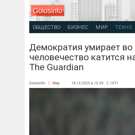
Golosinfo
ОБЩЕСТВО
БИЗНЕС
МИР
ТЕХНО
Демократия умирает во 
человечество катится н
The Guardian
Golosinfo
Мир
18.10.2025 в 15:39
1071