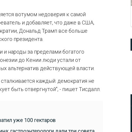
ляется вотумом недоверия к самой
еватель и добавляет, что даже в США,
кратии, Дональд Трамп все больше
кого президента.
 и народы за пределами богатого
донезии до Кении люди устали от
ных альтернатив действующей власти.
 сталкивается каждый: демократия не
кует быть отвергнутой", - пишет Тисдалл.
атил уже 100 гектаров
ина: гастроэнтерологи дали три совета