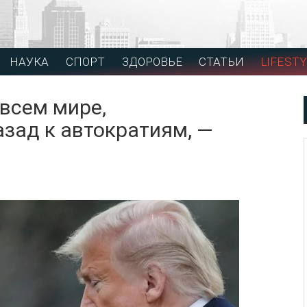
НАУКА
СПОРТ
ЗДОРОВЬЕ
СТАТЬИ
LIFESTY
всем мире,
азад к автократиям, —