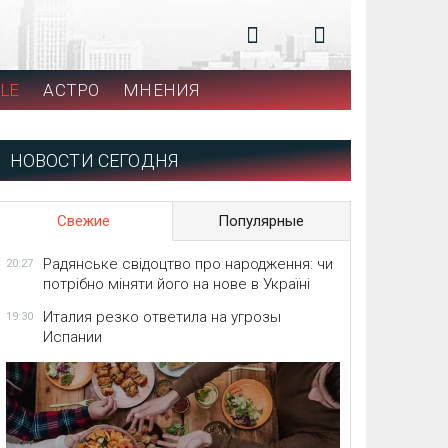
LE
АСТРО
МНЕНИЯ
НОВОСТИ СЕГОДНЯ
Свежие
Популярные
Радянське свідоцтво про народження: чи
20:27
потрібно міняти його на нове в Україні
Италия резко ответила на угрозы
19:30
Испании