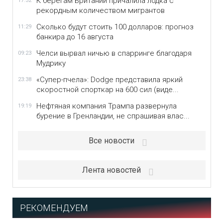
К берегам Британии причалила лодка с
17:32
рекордным количеством мигрантов
Сколько будут стоить 100 долларов: прогноз
11:29
банкира до 16 августа
Челси вырвал ничью в спарринге благодаря
09:23
Мудрику
«Супер-пчела»: Dodge представила яркий
23:38
скоростной спорткар на 600 сил (виде...
Нефтяная компания Трампа развернула
19:19
бурение в Гренландии, не спрашивая влас...
Все новости
Лента новостей
РЕКОМЕНДУЕМ