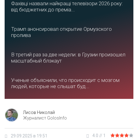
Фахівці назвали найкращі телевізори 2026 року:
від бюджетних до преміа...
Трамп анонсировал открытие Ормузского
пролива
В третий раз за две недели: в Грузии произошел
масштабный блэкаут
Ученые объяснили, что происходит с мозгом
людей, которые не слышат буд...
Лисов Николай
Журналист GolosInfo
4.0
//
1
29.09.2025 в 19:51