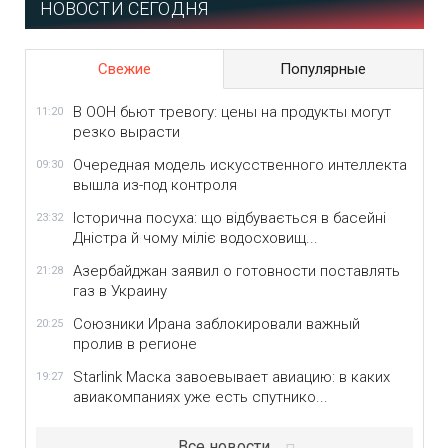
НОВОСТИ СЕГОДНЯ
Свежие
Популярные
В ООН бьют тревогу: цены на продукты могут
11:20
резко вырасти
Очередная модель искусственного интеллекта
09:30
вышла из-под контроля
Історична посуха: що відбувається в басейні
23:32
Дністра й чому міліє водосховищ...
Азербайджан заявил о готовности поставлять
21:28
газ в Украину
Союзники Ирана заблокировали важный
20:25
пролив в регионе
Starlink Маска завоевывает авиацию: в каких
19:27
авиакомпаниях уже есть спутнико...
Все новости