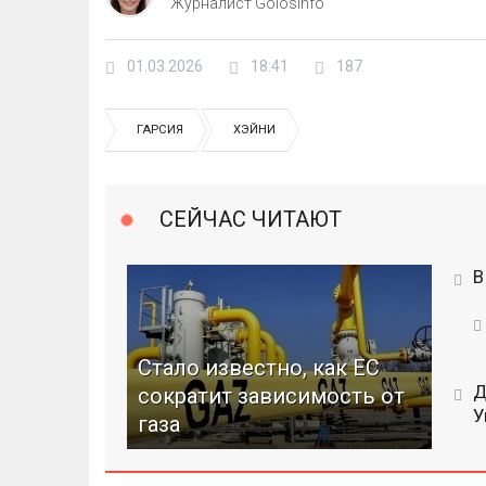
Журналист GolosInfo
01.03.2026
18:41
187
ГАРСИЯ
ХЭЙНИ
СЕЙЧАС ЧИТАЮТ
В
Стало известно, как ЕС
Д
сократит зависимость от
У
газа