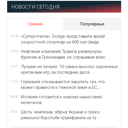
НОВОСТИ СЕГОДНЯ
Свежие
Популярные
«Супер-пчела»: Dodge представила яркий
23:38
скоростной спорткар на 600 сил (виде...
Нефтяная компания Трампа развернула
19:19
бурение в Гренландии, не спрашивая влас...
Лучшие из лучших: 10 самых высоко оцененных
13:21
критиками игр за последние деся...
Германия отказывается закупать газ, что
11:32
может привести к тяжелой зиме в ЕС,...
Испания готовится к новому нашествию
09:30
нелегалов
Шість чемпіонів: збірна України з греко-
23:31
римської боротьби тріумфувала на ту...