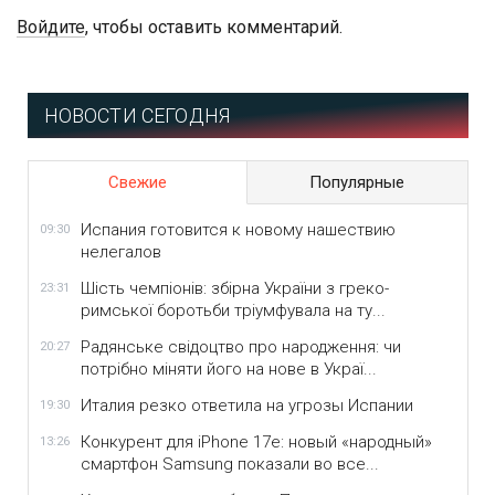
Войдите
, чтобы оставить комментарий.
НОВОСТИ СЕГОДНЯ
Свежие
Популярные
Испания готовится к новому нашествию
09:30
нелегалов
Шість чемпіонів: збірна України з греко-
23:31
римської боротьби тріумфувала на ту...
Радянське свідоцтво про народження: чи
20:27
потрібно міняти його на нове в Украї...
Италия резко ответила на угрозы Испании
19:30
Конкурент для iPhone 17e: новый «народный»
13:26
смартфон Samsung показали во все...