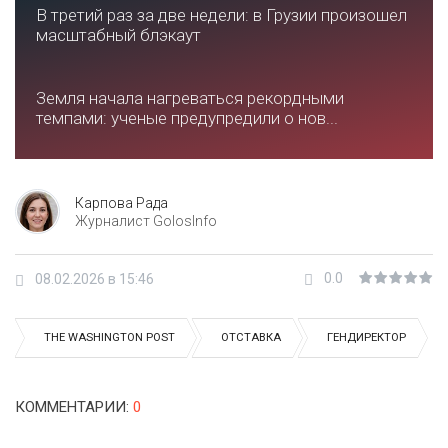
В третий раз за две недели: в Грузии произошел
масштабный блэкаут
Земля начала нагреваться рекордными
темпами: ученые предупредили о нов...
Карпова Рада
Журналист GolosInfo
0.0
08.02.2026 в 15:46
THE WASHINGTON POST
ОТСТАВКА
ГЕНДИРЕКТОР
КОММЕНТАРИИ
:
0