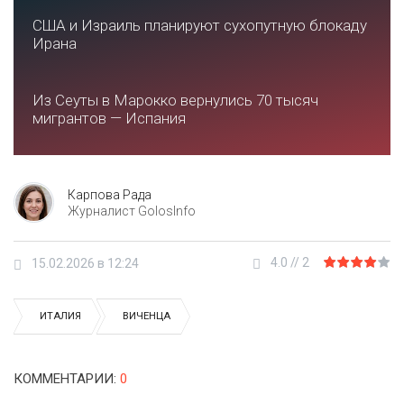
США и Израиль планируют сухопутную блокаду
Ирана
Из Сеуты в Марокко вернулись 70 тысяч
мигрантов — Испания
Карпова Рада
Журналист GolosInfo
4.0
//
2
15.02.2026 в 12:24
ИТАЛИЯ
ВИЧЕНЦА
КОММЕНТАРИИ
:
0