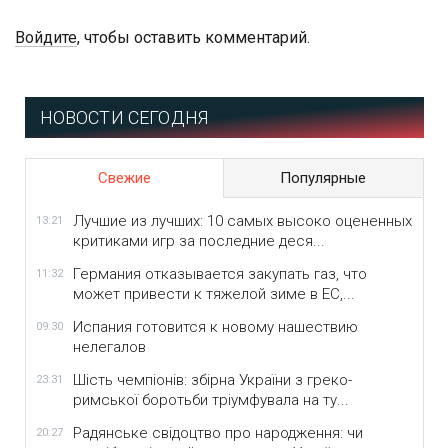
Войдите
, чтобы оставить комментарий.
НОВОСТИ СЕГОДНЯ
Свежие
Популярные
Лучшие из лучших: 10 самых высоко оцененных
13:21
критиками игр за последние деся...
Германия отказывается закупать газ, что
11:32
может привести к тяжелой зиме в ЕС,...
Испания готовится к новому нашествию
09:30
нелегалов
Шість чемпіонів: збірна України з греко-
23:31
римської боротьби тріумфувала на ту...
Радянське свідоцтво про народження: чи
20:27