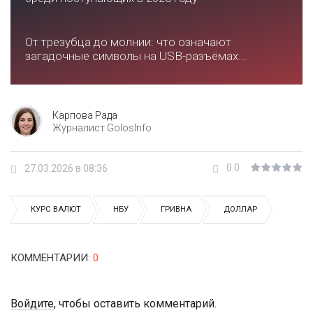
От трезубца до молнии: что означают
загадочные символы на USB-разъёмах...
Карпова Рада
Журналист GolosInfo
0.0
27.03.2026 в 08:36
КУРС ВАЛЮТ
НБУ
ГРИВНА
ДОЛЛАР
КОММЕНТАРИИ
:
0
Войдите
, чтобы оставить комментарий.