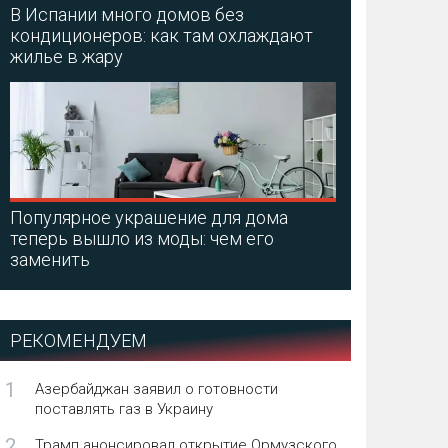
В Испании много домов без
кондиционеров: как там охлаждают
жилье в жару
Популярное украшение для дома
теперь вышло из моды: чем его
заменить
РЕКОМЕНДУЕМ
1
Азербайджан заявил о готовности
поставлять газ в Украину
2
Трамп анонсировал открытие Ормузского