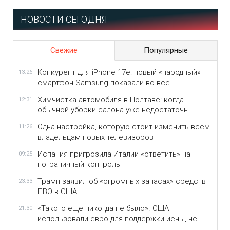
НОВОСТИ СЕГОДНЯ
Свежие
Популярные
Конкурент для iPhone 17e: новый «народный»
13:26
смартфон Samsung показали во все...
Химчистка автомобиля в Полтаве: когда
12:31
обычной уборки салона уже недостаточн...
Одна настройка, которую стоит изменить всем
11:26
владельцам новых телевизоров
Испания пригрозила Италии «ответить» на
09:25
пограничный контроль
Трамп заявил об «огромных запасах» средств
23:33
ПВО в США
«Такого еще никогда не было». США
21:30
использовали евро для поддержки иены, не ...