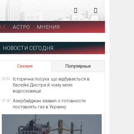
LE
АСТРО
МНЕНИЯ
НОВОСТИ СЕГОДНЯ
Свежие
Популярные
Історична посуха: що відбувається в
23:32
басейні Дністра й чому міліє
водосховище
Азербайджан заявил о готовности
21:28
поставлять газ в Украину