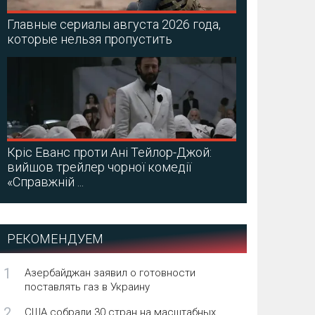
Главные сериалы августа 2026 года,
которые нельзя пропустить
Кріс Еванс проти Ані Тейлор-Джой:
вийшов трейлер чорної комедії
«Справжній ...
РЕКОМЕНДУЕМ
1
Азербайджан заявил о готовности
поставлять газ в Украину
2
США собрали 30 стран на масштабных