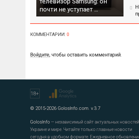
телевизор Samsung: он
Н
почти не уступает ...
п
КОММЕНТАРИИ
:
0
Войдите
, чтобы оставить комментарий.
18
+
© 2015-2026 GolosInfo.com. v.3.7
GolosInfo
— независимый сайт актуальных новостей
Украине и мире. Читайте только главные новости
сегодня в удобном формате. Ежедневное обновлени