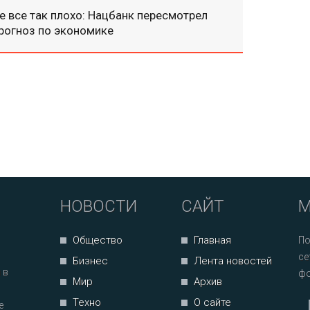
е все так плохо: Нацбанк пересмотрел
рогноз по экономике
НОВОСТИ
САЙТ
М
Общество
Главная
По
се
Бизнес
Лента новостей
 в
фо
Мир
Архив
Техно
О сайте
е