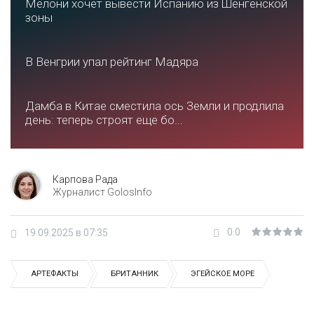
Мелони хочет вывести Испанию из Шенгенской
зоны
В Венгрии упал рейтинг Мадяра
Дамба в Китае сместила ось Земли и продлила
день: теперь строят еще бо...
Карпова Рада
Журналист GolosInfo
0.0
19.09.2025 в 07:35
АРТЕФАКТЫ
БРИТАННИК
ЭГЕЙСКОЕ МОРЕ