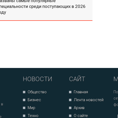
азваны самые популярные
пециальности среди поступающих в 2026
оду
НОВОСТИ
САЙТ
М
Общество
Главная
По
се
Бизнес
Лента новостей
 в
фо
Мир
Архив
Техно
О сайте
е