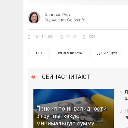
Карпова Рада
Журналист GolosInfo
05.11.2025
12:02
304
ПСЖ
GOLDEN BOY-2025
ДЕЗИРЕ ДУЭ
СЕЙЧАС ЧИТАЮТ
Л
р
Пенсия по инвалидности
Н
3 группы: какую
п
минимальную сумму