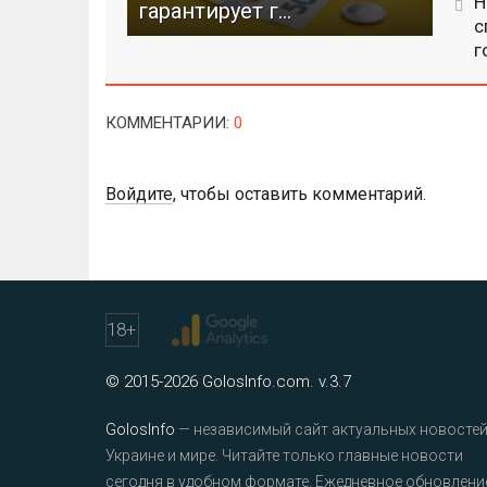
Н
гарантирует г...
с
г
КОММЕНТАРИИ
:
0
Войдите
, чтобы оставить комментарий.
18
+
© 2015-2026 GolosInfo.com. v.3.7
GolosInfo
— независимый сайт актуальных новостей
Украине и мире. Читайте только главные новости
сегодня в удобном формате. Ежедневное обновлени