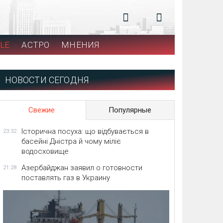
LE
АСТРО
МНЕНИЯ
НОВОСТИ СЕГОДНЯ
Свежие
Популярные
Історична посуха: що відбувається в
23:32
басейні Дністра й чому міліє
водосховище
Азербайджан заявил о готовности
21:28
поставлять газ в Украину