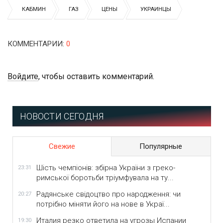
КАБМИН
ГАЗ
ЦЕНЫ
УКРАИНЦЫ
КОММЕНТАРИИ
:
0
Войдите
, чтобы оставить комментарий.
НОВОСТИ СЕГОДНЯ
Свежие
Популярные
Шість чемпіонів: збірна України з греко-
23:31
римської боротьби тріумфувала на ту...
Радянське свідоцтво про народження: чи
20:27
потрібно міняти його на нове в Украї...
Италия резко ответила на угрозы Испании
19:30