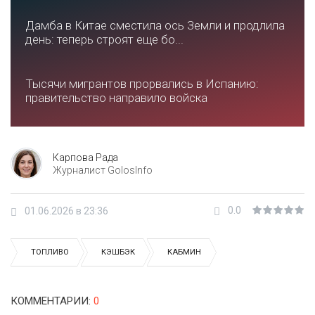
Дамба в Китае сместила ось Земли и продлила
день: теперь строят еще бо...
Тысячи мигрантов прорвались в Испанию:
правительство направило войска
Карпова Рада
Журналист GolosInfo
0.0
01.06.2026 в 23:36
ТОПЛИВО
КЭШБЭК
КАБМИН
КОММЕНТАРИИ
:
0