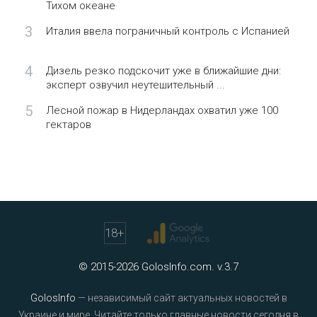
Тихом океане
3
Италия ввела пограничный контроль с Испанией
4
Дизель резко подскочит уже в ближайшие дни:
эксперт озвучил неутешительный ...
5
Лесной пожар в Нидерландах охватил уже 100
гектаров
18
+
© 2015-2026 GolosInfo.com. v.3.7
GolosInfo
— независимый сайт актуальных новостей в
Украине и мире. Читайте только главные новости сегодня в