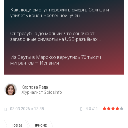
Как люди смогут пережить смерть Солнца и
увидеть конец Вселенной: учен...
От трезубца до молнии: что означают
загадочные символы на USB-разъёмах...
Из Сеуты в Марокко вернулись 70 тысяч
мигрантов — Испания
Карпова Рада
Журналист GolosInfo
4.0
//
1
03.03.2026 в 13:38
IOS 26
IPHONE