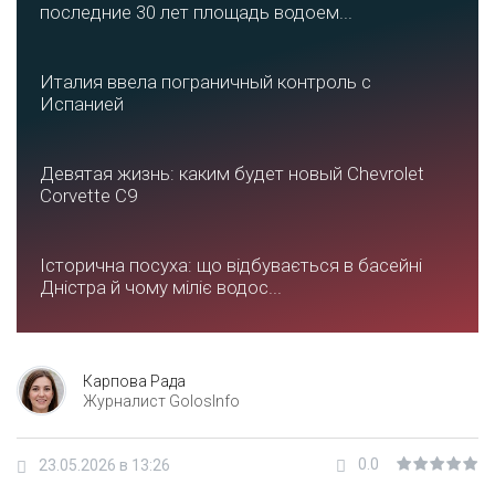
последние 30 лет площадь водоем...
Италия ввела пограничный контроль с
Испанией
Девятая жизнь: каким будет новый Chevrolet
Corvette C9
Історична посуха: що відбувається в басейні
Дністра й чому міліє водос...
Карпова Рада
Журналист GolosInfo
0.0
23.05.2026 в 13:26