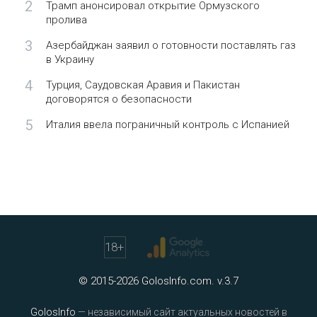
2
Трамп анонсировал открытие Ормузского
пролива
3
Азербайджан заявил о готовности поставлять газ
в Украину
4
Турция, Саудовская Аравия и Пакистан
договорятся о безопасности
5
Италия ввела пограничный контроль с Испанией
18
+
© 2015-2026 GolosInfo.com. v.3.7
GolosInfo
— независимый сайт актуальных новостей в