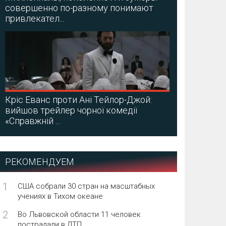
совершенно по-разному понимают
привлекател...
Кріс Еванс проти Ані Тейлор-Джой:
вийшов трейлер чорної комедії
«Справжній ...
РЕКОМЕНДУЕМ
1
США собрали 30 стран на масштабных
учениях в Тихом океане
2
Во Львовской области 11 человек
пострадали в ДТП