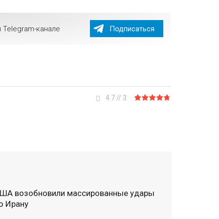
 Telegram-канале
Подписаться
4.7
//
3
ША возобновили массированные удары
о Ирану