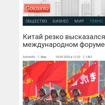
Golosinfo
ОБЩЕСТВО
БИЗНЕС
МИР
ТЕХНО
Китай резко высказался
международном форуме
Golosinfo
Мир
18.09.2025 в 12:32
1462