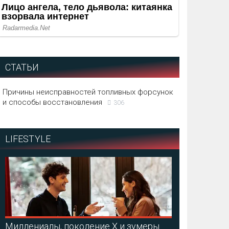
СТАТЬИ
Причины неисправностей топливных форсунок
и способы восстановления
306
LIFESTYLE
Миллениалы, поколение X и зумеры