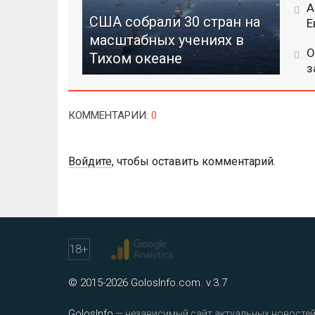
А
США собрали 30 стран на
Е
масштабных учениях в
О
Тихом океане
з
КОММЕНТАРИИ
:
0
Войдите
, чтобы оставить комментарий.
18
+
© 2015-2026 GolosInfo.com. v.3.7
GolosInfo
— независимый сайт актуальных новостей