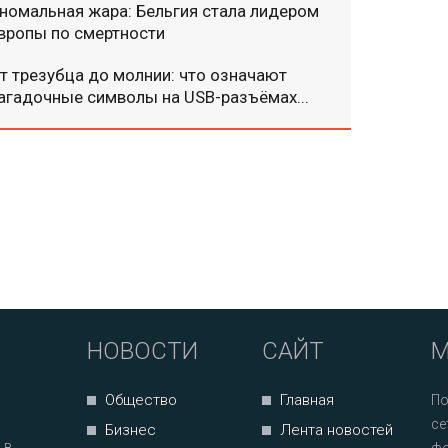
номальная жара: Бельгия стала лидером
вропы по смертности
т трезубца до молнии: что означают
агадочные символы на USB-разъёмах...
НОВОСТИ
САЙТ
М
Общество
Главная
По
се
Бизнес
Лента новостей
 в