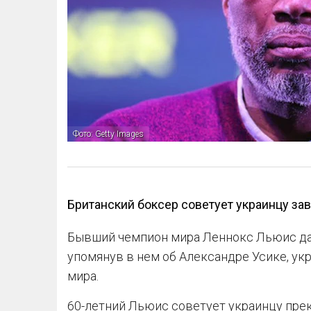
Фото: Getty Images
Британский боксер советует украинцу за
Бывший чемпион мира Леннокс Льюис дал
упомянув в нем об Александре Усике, у
мира.
60-летний Льюис советует украинцу прек