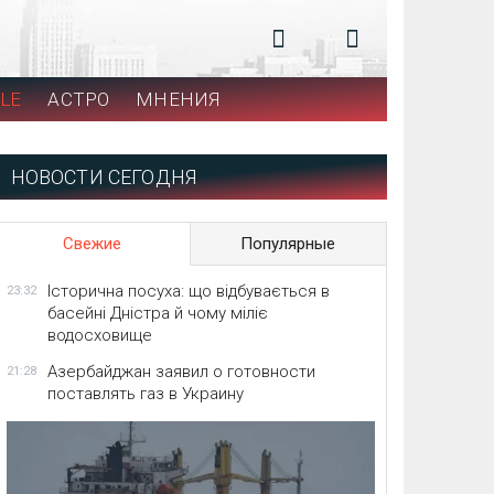
LE
АСТРО
МНЕНИЯ
НОВОСТИ СЕГОДНЯ
Свежие
Популярные
Історична посуха: що відбувається в
23:32
басейні Дністра й чому міліє
водосховище
Азербайджан заявил о готовности
21:28
поставлять газ в Украину