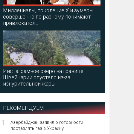
Миллениалы, поколение X и зумеры
совершенно по-разному понимают
привлекател...
Инстаграмное озеро на границе
Швейцарии опустело из-за
изнурительной жары
РЕКОМЕНДУЕМ
1
Азербайджан заявил о готовности
поставлять газ в Украину