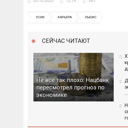
03.10.2025
12:14
347
УСИК
КАРЬЕРА
ЛЬЮИС
СЕЙЧАС ЧИТАЮТ
Х
к
д
Не все так плохо: Нацбанк
Д
пересмотрел прогноз по
э
...
экономике
Н
с
г