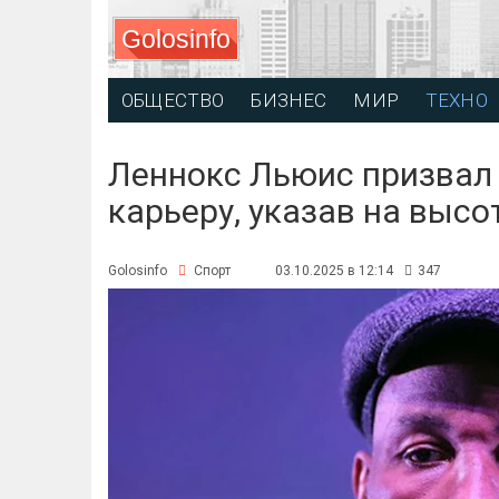
Golosinfo
ОБЩЕСТВО
БИЗНЕС
МИР
ТЕХНО
Леннокс Льюис призвал
карьеру, указав на высо
Golosinfo
Спорт
03.10.2025 в 12:14
347