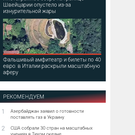
Швейцарии опустело из-за
изнурительной жары
Фальшивый амфитеатр и билеты по 40
евро: в Италии раскрыли масштабную
аферу
РЕКОМЕНДУЕМ
1
Азербайджан заявил о готовности
поставлять газ в Украину
2
США собрали 30 стран на масштабных
учениях в Тихом океане