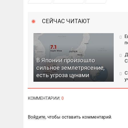
СЕЙЧАС ЧИТАЮТ
Е
п
Д
В Японии произошло
C
сильное землетрясение,
С
есть угроза цунами
у
КОММЕНТАРИИ
:
0
Войдите
, чтобы оставить комментарий.