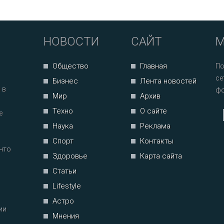
НОВОСТИ
САЙТ
М
Общество
Главная
По
се
Бизнес
Лента новостей
 в
фо
Мир
Архив
Техно
О сайте
е
Наука
Реклама
Спорт
Контакты
что
Здоровье
Карта сайта
Статьи
Lifestyle
Астро
ии
Мнения