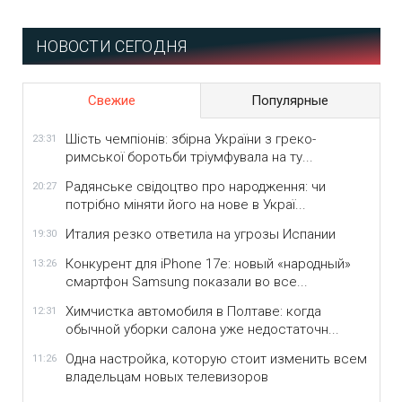
НОВОСТИ СЕГОДНЯ
Свежие
Популярные
Шість чемпіонів: збірна України з греко-
23:31
римської боротьби тріумфувала на ту...
Радянське свідоцтво про народження: чи
20:27
потрібно міняти його на нове в Украї...
Италия резко ответила на угрозы Испании
19:30
Конкурент для iPhone 17e: новый «народный»
13:26
смартфон Samsung показали во все...
Химчистка автомобиля в Полтаве: когда
12:31
обычной уборки салона уже недостаточн...
Одна настройка, которую стоит изменить всем
11:26
владельцам новых телевизоров