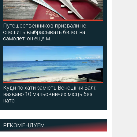
Путешественников призвали не
спешить выбрасывать билет на
самолет: он еще м...
Куди поїхати замість Венеції чи Балі:
названо 10 мальовничих місць без
нато...
РЕКОМЕНДУЕМ