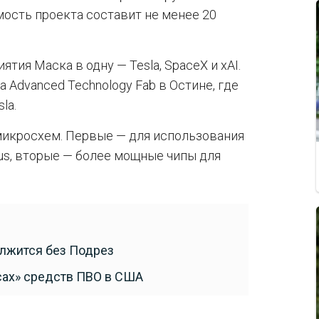
мость проекта составит не менее 20
тия Маска в одну — Tesla, SpaceX и xAI.
 Advanced Technology Fab в Остине, где
la.
микросхем. Первые — для использования
timus, вторые — более мощные чипы для
олжится без Подрез
сах» средств ПВО в США