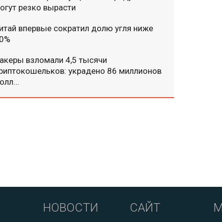
огут резко вырасти
итай впервые сократил долю угля ниже
0%
акеры взломали 4,5 тысячи
риптокошельков: украдено 86 миллионов
олл...
НОВОСТИ
САЙТ
М