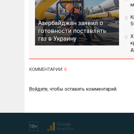
м
К
Азербайджан заявил о
5
готовности поставлять
Х
газ в Украину
к
д
КОММЕНТАРИИ
:
0
Войдите
, чтобы оставить комментарий.
18
+