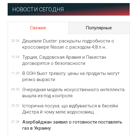
НОВОСТИ СЕГОДНЯ
Свежие
Популярные
Дешевле Duster: раскрыты подробности о
20:34
кроссовере Nissan с расходом 4,8 л н...
Турция, Саудовская Аравия и Пакистан
15:34
договорятся о безопасности
В ООН бьют тревогу: цены на продукты могут
11:20
резко вырасти
Очередная модель искусственного интеллекта
09:30
вышла из-под контроля
Історична посуха: що відбувається в басейні
23:32
Дністра й чому міліє водосховищ...
Азербайджан заявил о готовности поставлять
21:28
газ в Украину