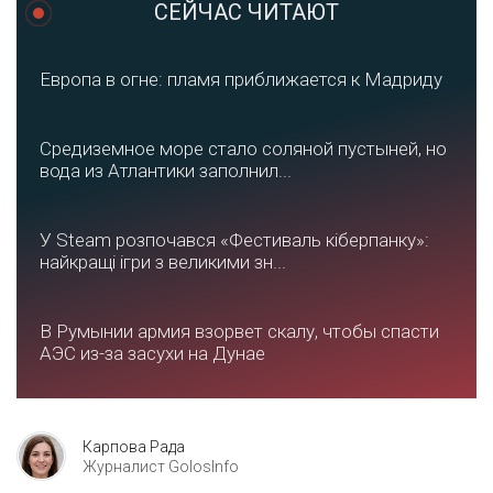
СЕЙЧАС ЧИТАЮТ
Европа в огне: пламя приближается к Мадриду
Средиземное море стало соляной пустыней, но
вода из Атлантики заполнил...
У Steam розпочався «Фестиваль кіберпанку»:
найкращі ігри з великими зн...
В Румынии армия взорвет скалу, чтобы спасти
АЭС из-за засухи на Дунае
Карпова Рада
Журналист GolosInfo