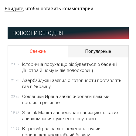
Войдите
, чтобы оставить комментарий.
НОВОСТИ СЕГОДНЯ
Свежие
Популярные
Історична посуха: що відбувається в басейні
23:32
Дністра й чому міліє водосховищ...
Азербайджан заявил о готовности поставлять
21:28
газ в Украину
Союзники Ирана заблокировали важный
20:25
пролив в регионе
Starlink Маска завоевывает авиацию: в каких
19:27
авиакомпаниях уже есть спутнико...
В третий раз за две недели: в Грузии
11:35
произошел масштабный блэкаут