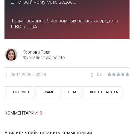
Дністра й чому міліє водос...
Трамп заявил об «огромных запасах» средств
ПВО в США
Карпова Рада
Журналист GolosInfo
0.0
06.11.2025 в 20:28
БИТКОИН
ТРАМП
США
КРИПТОВАЛЮТА
КОММЕНТАРИИ
:
0
Войдите
, чтобы оставить комментарий.