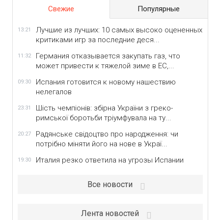
Свежие
Популярные
Лучшие из лучших: 10 самых высоко оцененных
13:21
критиками игр за последние деся...
Германия отказывается закупать газ, что
11:32
может привести к тяжелой зиме в ЕС,...
Испания готовится к новому нашествию
09:30
нелегалов
Шість чемпіонів: збірна України з греко-
23:31
римської боротьби тріумфувала на ту...
Радянське свідоцтво про народження: чи
20:27
потрібно міняти його на нове в Украї...
Италия резко ответила на угрозы Испании
19:30
Все новости
Лента новостей