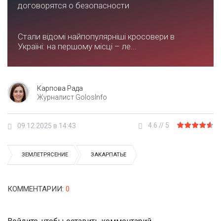
договорятся о безопасности
Стали відомі найпопулярніші кросовери в
Україні: на першому місці – ле...
Карпова Рада
Журналист GolosInfo
4.6
//
5
09.12.2025 в 14:43
ЗЕМЛЕТРЯСЕНИЕ
ЗАКАРПАТЬЕ
КОММЕНТАРИИ
:
0