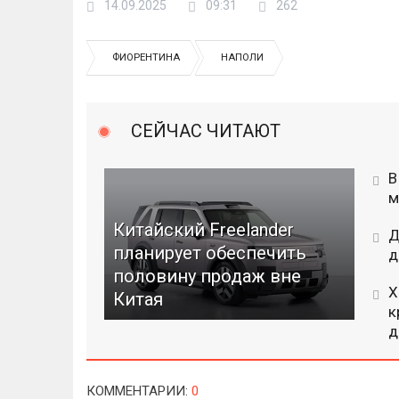
14.09.2025
09:31
262
ФИОРЕНТИНА
НАПОЛИ
СЕЙЧАС ЧИТАЮТ
В
м
Китайский Freelander
Д
планирует обеспечить
д
половину продаж вне
Х
Китая
к
д
КОММЕНТАРИИ
:
0