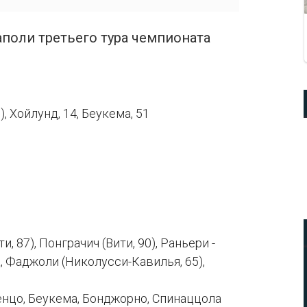
аполи третьего тура чемпионата
), Хойлунд, 14, Беукема, 51
, 87), Понграчич (Вити, 90), Раньери -
, Фаджоли (Николусси-Кавилья, 65),
енцо, Беукема, Бонджорно, Спинаццола