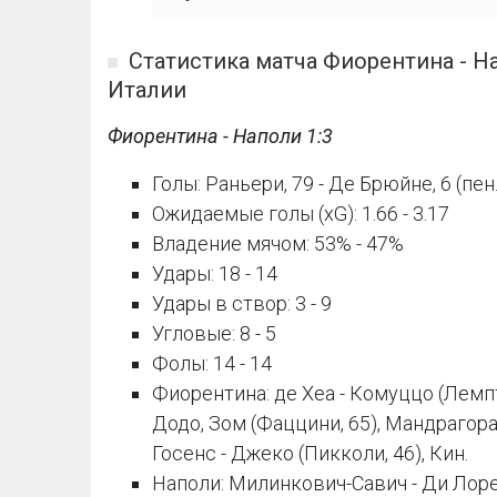
Статистика матча Фиорентина - Н
Италии
Фиорентина - Наполи 1:3
Голы: Раньери, 79 - Де Брюйне, 6 (пен.
Ожидаемые голы (xG): 1.66 - 3.17
Владение мячом: 53% - 47%
Удары: 18 - 14
Удары в створ: 3 - 9
Угловые: 8 - 5
Фолы: 14 - 14
Фиорентина: де Хеа - Комуццо (Лемпти
Додо, Зом (Фаццини, 65), Мандрагора
Госенс - Джеко (Пикколи, 46), Кин.
Наполи: Милинкович-Савич - Ди Лор