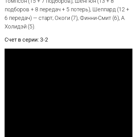
Томпсон (15 + 7 подборов), Шенгюн (13 + 8
подборов + 8 передач + 5 потерь), Шеппард (12 +
6 передач) — старт; Окоги (7), Финни-Смит (6), А.
Холидэй (5).
Счет в серии: 3-2