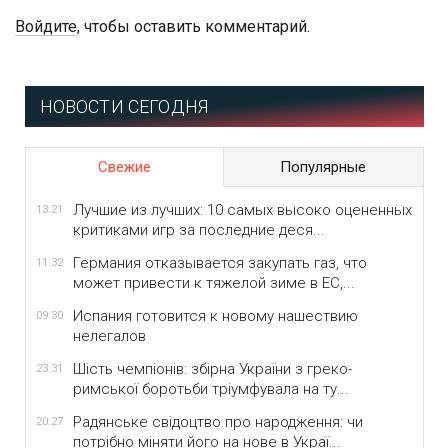
Войдите
, чтобы оставить комментарий.
НОВОСТИ СЕГОДНЯ
Свежие
Популярные
Лучшие из лучших: 10 самых высоко оцененных
13:21
критиками игр за последние деся...
Германия отказывается закупать газ, что
11:32
может привести к тяжелой зиме в ЕС,...
Испания готовится к новому нашествию
09:30
нелегалов
Шість чемпіонів: збірна України з греко-
23:31
римської боротьби тріумфувала на ту...
Радянське свідоцтво про народження: чи
20:27
потрібно міняти його на нове в Украї...