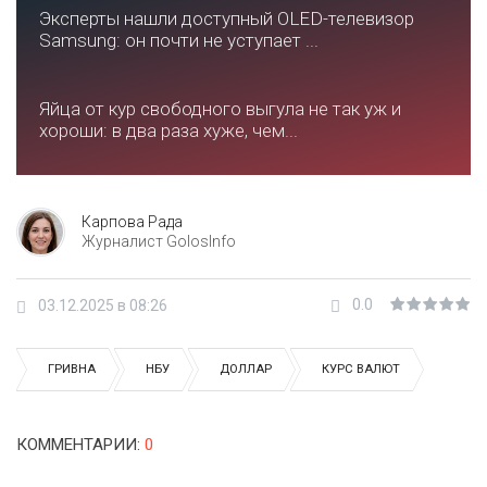
Эксперты нашли доступный OLED-телевизор
Samsung: он почти не уступает ...
Яйца от кур свободного выгула не так уж и
хороши: в два раза хуже, чем...
Карпова Рада
Журналист GolosInfo
0.0
03.12.2025 в 08:26
ГРИВНА
НБУ
ДОЛЛАР
КУРС ВАЛЮТ
КОММЕНТАРИИ
:
0