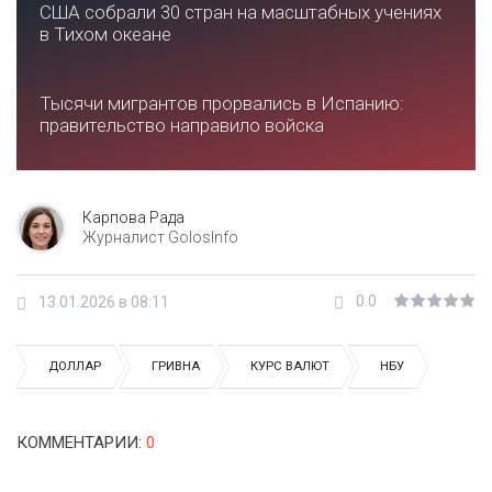
США собрали 30 стран на масштабных учениях
в Тихом океане
Тысячи мигрантов прорвались в Испанию:
правительство направило войска
Карпова Рада
Журналист GolosInfo
0.0
13.01.2026 в 08:11
ДОЛЛАР
ГРИВНА
КУРС ВАЛЮТ
НБУ
КОММЕНТАРИИ
:
0