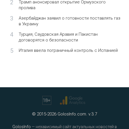
2
Трамп анонсировал открытие Ормузского
пролива
3
Азербайджан заявил о готовности поставлять газ
в Украину
4
Турция, Саудовская Аравия и Пакистан
договорятся о безопасности
5
Италия ввела пограничный контроль с Испанией
18
+
© 2015-2026 GolosInfo.com. v.3.7
GolosInfo
— независимый сайт актуальных новостей в