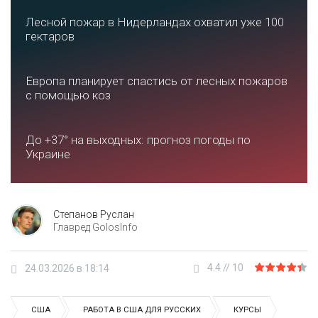
Лесной пожар в Нидерландах охватил уже 100
гектаров
Европа планирует спастись от лесных пожаров
с помощью коз
До +37° на выходных: прогноз погоды по
Украине
Степанов Руслан
Главред GolosInfo
4.4
//
10
24.03.2026 в 18:14
США
РАБОТА В США ДЛЯ РУССКИХ
КУРСЫ