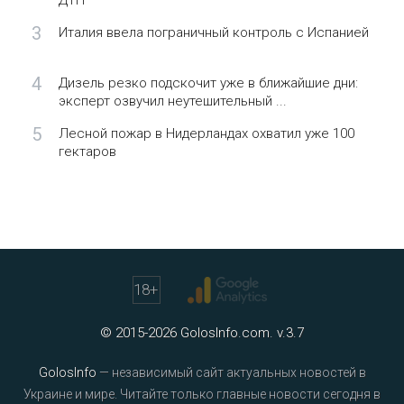
ДТП
3
Италия ввела пограничный контроль с Испанией
4
Дизель резко подскочит уже в ближайшие дни:
эксперт озвучил неутешительный ...
5
Лесной пожар в Нидерландах охватил уже 100
гектаров
18
+
© 2015-2026 GolosInfo.com. v.3.7
GolosInfo
— независимый сайт актуальных новостей в
Украине и мире. Читайте только главные новости сегодня в